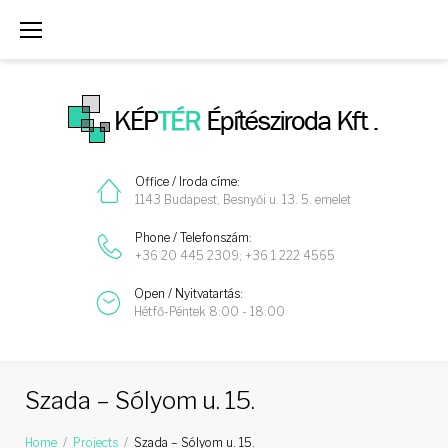
Skip
to
content
Office / Iroda címe:
1143 Budapest, Besnyői u. 13. 5. emelet
Phone / Telefonszám:
+36 20 445 2309; +36 1 222 4565
Open / Nyitvatartás:
Hétfő-Péntek 8:00 - 18:00
Szada – Sólyom u. 15.
Home
/
Projects
/
Szada – Sólyom u. 15.