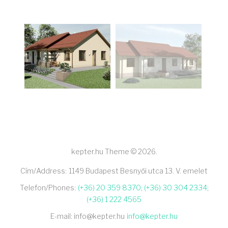
kepter.hu Theme © 2026.
Cím/Address:
1149 Budapest Besnyői utca 13. V. emelet
Telefon/Phones:
(+36) 20 359 8370
;
(+36) 30 304 2334
;
(+36) 1 222 4565
E-mail: info@kepter.hu
info@kepter.hu