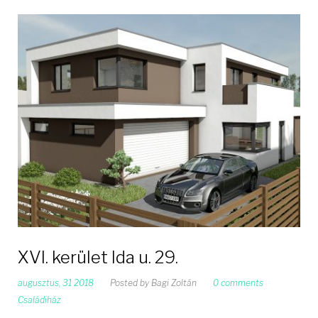
XVI. kerület Ida u. 29.
augusztus, 31 2018
Posted by
Bagi Zoltán
0 comments
Családiház