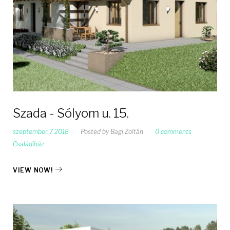
Szada - Sólyom u. 15.
szeptember, 7 2018
Posted by
Bagi Zoltán
0 comments
Családiház
VIEW NOW!