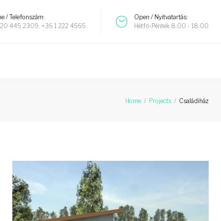
e / Telefonszám:
Open / Nyitvatartás:
20 445 2309; +36 1 222 4565
Hétfő-Péntek 8:00 - 18:00
Home
/
Projects
/
Családiház