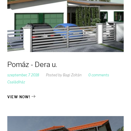
Pomáz - Dera u.
szeptember, 7 2018
Posted by
Bagi Zoltán
0 comments
Családiház
VIEW NOW!