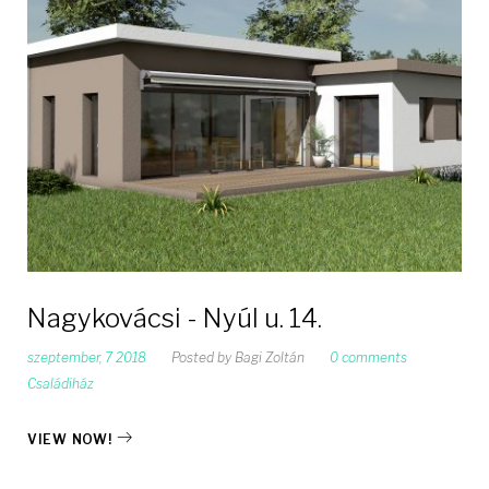
Nagykovácsi - Nyúl u. 14.
szeptember, 7 2018
Posted by
Bagi Zoltán
0 comments
Családiház
VIEW NOW!