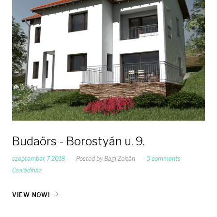
Budaörs - Borostyán u. 9.
szeptember, 7 2018
Posted by
Bagi Zoltán
0 comments
Családiház
VIEW NOW!