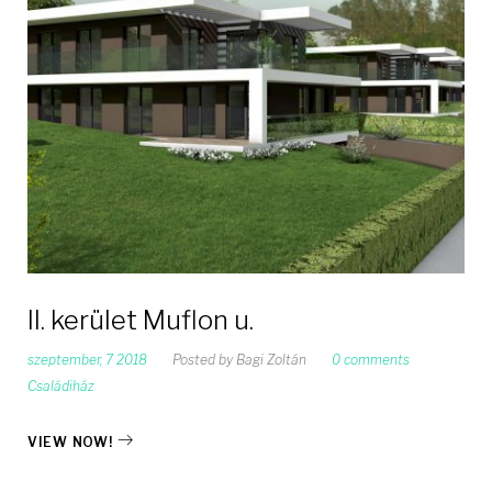
II. kerület Muflon u.
szeptember, 7 2018
Posted by
Bagi Zoltán
0 comments
Családiház
VIEW NOW!