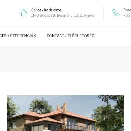
Office / Iroda címe:
Phon
1143 Budapest, Besnyői u. 13. 5. emelet
+36 
CES / REFERENCIÁK
CONTACT / ELÉRHETŐSÉG