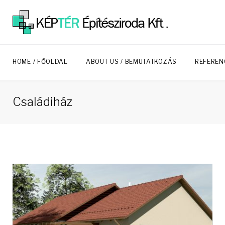
Skip
to
content
HOME / FŐOLDAL
ABOUT US / BEMUTATKOZÁS
REFEREN
Családiház