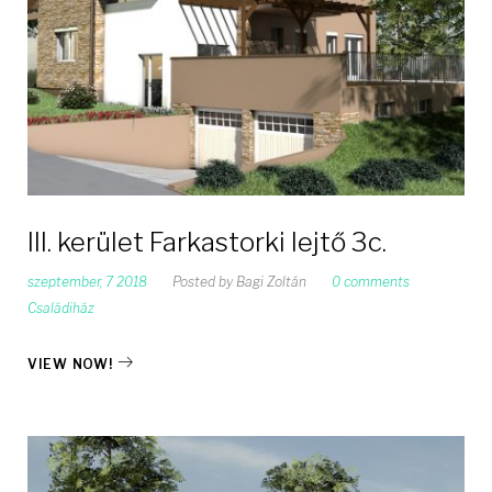
III. kerület Farkastorki lejtő 3c.
szeptember, 7 2018
Posted by
Bagi Zoltán
0 comments
Családiház
VIEW NOW!