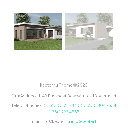
kepter.hu Theme © 2026.
Cím/Address:
1149 Budapest Besnyői utca 13. V. emelet
Telefon/Phones:
(+36) 20 359 8370
;
(+36) 30 304 2334
;
(+36) 1 222 4565
E-mail: info@kepter.hu
info@kepter.hu