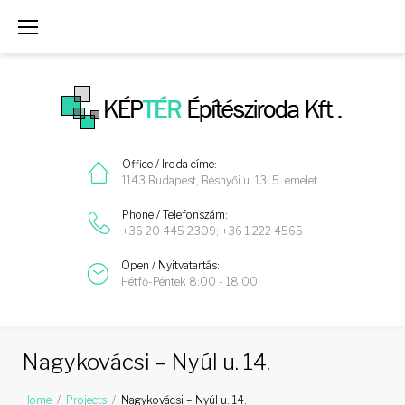
Skip
to
content
Office / Iroda címe:
1143 Budapest, Besnyői u. 13. 5. emelet
Phone / Telefonszám:
+36 20 445 2309; +36 1 222 4565
Open / Nyitvatartás:
Hétfő-Péntek 8:00 - 18:00
Nagykovácsi – Nyúl u. 14.
Home
/
Projects
/
Nagykovácsi – Nyúl u. 14.