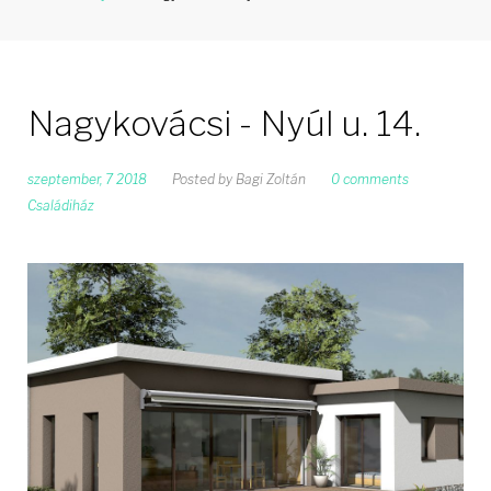
Nagykovácsi - Nyúl u. 14.
szeptember, 7 2018
Posted by
Bagi Zoltán
0 comments
Családiház