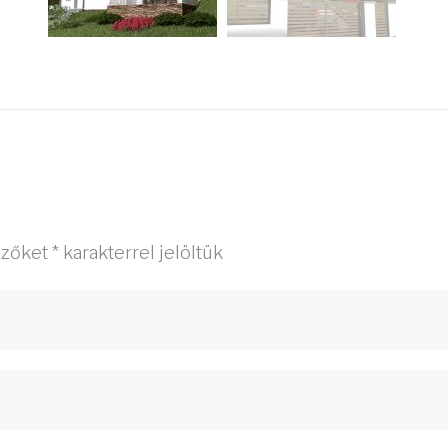
ezőket
*
karakterrel jelöltük