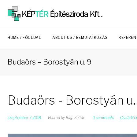
Skip
to
content
HOME / FŐOLDAL
ABOUT US / BEMUTATKOZÁS
REFEREN
Budaörs – Borostyán u. 9.
Budaörs - Borostyán u.
szeptember, 7 2018
Posted by
Bagi Zoltán
0 comments
Családihá