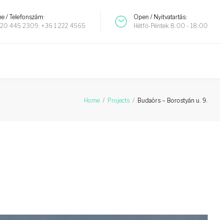
e / Telefonszám:
Open / Nyitvatartás:
20 445 2309; +36 1 222 4565
Hétfő-Péntek 8:00 - 18:00
Home
/
Projects
/
Budaörs – Borostyán u. 9.