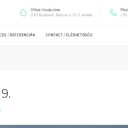
Office / Iroda címe:
Phon
1143 Budapest, Besnyői u. 13. 5. emelet
+36 
CES / REFERENCIÁK
CONTACT / ELÉRHETŐSÉG
 9.
z