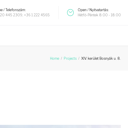
e / Telefonszám:
Open / Nyitvatartás:
20 445 2309; +36 1 222 4565
Hétfő-Péntek 8:00 - 18:00
Home
/
Projects
/
XIV. kerület Bosnyák u. 8.