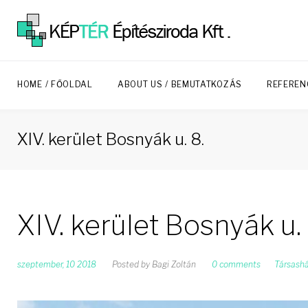
Skip
to
content
HOME / FŐOLDAL
ABOUT US / BEMUTATKOZÁS
REFEREN
XIV. kerület Bosnyák u. 8.
XIV. kerület Bosnyák u. 
szeptember, 10 2018
Posted by
Bagi Zoltán
0 comments
Társash