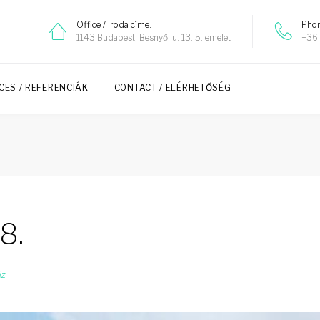
Office / Iroda címe:
Phon
1143 Budapest, Besnyői u. 13. 5. emelet
+36 
CES / REFERENCIÁK
CONTACT / ELÉRHETŐSÉG
8.
áz