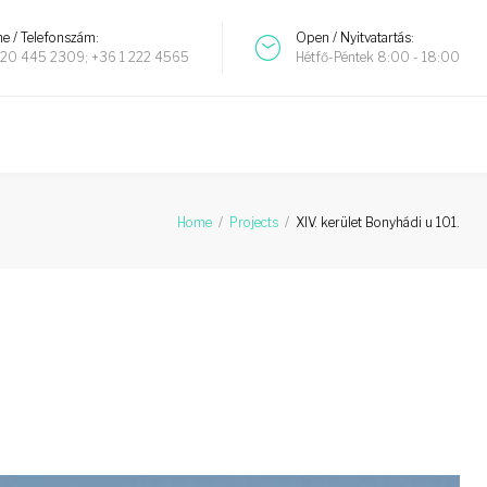
e / Telefonszám:
Open / Nyitvatartás:
20 445 2309; +36 1 222 4565
Hétfő-Péntek 8:00 - 18:00
Home
/
Projects
/
XIV. kerület Bonyhádi u 101.