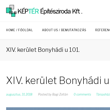
Skip
to
content
HOME / FŐOLDAL
ABOUT US / BEMUTATKOZÁS
REFEREN
XIV. kerület Bonyhádi u 101.
XIV. kerület Bonyhádi u
augusztus, 31 2018
Posted by
Bagi Zoltán
0 comments
Társasház