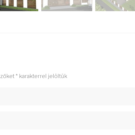
ezőket
*
karakterrel jelöltük