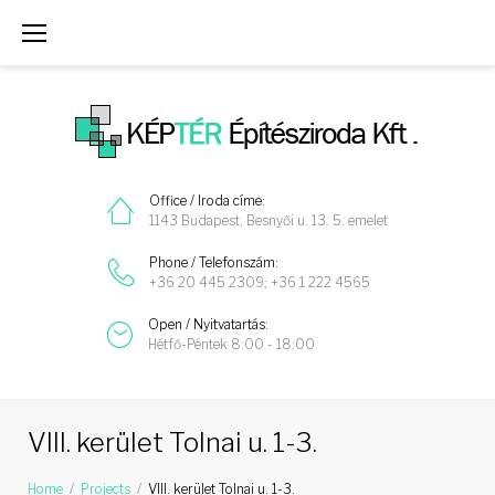
Skip
to
content
Office / Iroda címe:
1143 Budapest, Besnyői u. 13. 5. emelet
Phone / Telefonszám:
+36 20 445 2309; +36 1 222 4565
Open / Nyitvatartás:
Hétfő-Péntek 8:00 - 18:00
VIII. kerület Tolnai u. 1-3.
Home
/
Projects
/
VIII. kerület Tolnai u. 1-3.