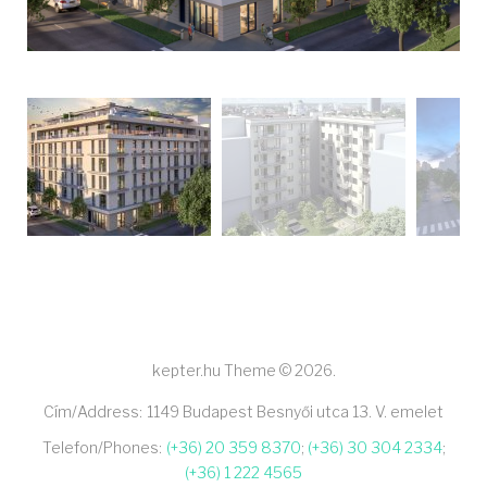
kepter.hu Theme © 2026.
Cím/Address:
1149 Budapest Besnyői utca 13. V. emelet
Telefon/Phones:
(+36) 20 359 8370
;
(+36) 30 304 2334
;
(+36) 1 222 4565