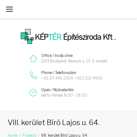
Skip
to
content
Office / Iroda címe:
1143 Budapest, Besnyői u. 13. 5. emelet
Phone / Telefonszám:
+36 20 445 2309; +36 1 222 4565
Open / Nyitvatartás:
Hétfő-Péntek 8:00 - 18:00
VIII. kerület Bíró Lajos u. 64.
Home
/
Projects
/
VIII. kerület Bíró Lajos u. 64.