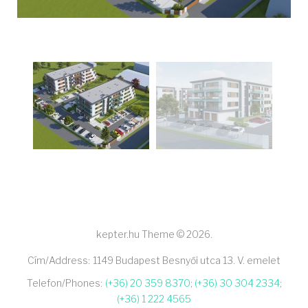
kepter.hu Theme © 2026.
Cím/Address:
1149 Budapest Besnyői utca 13. V. emelet
Telefon/Phones:
(+36) 20 359 8370
;
(+36) 30 304 2334
;
(+36) 1 222 4565