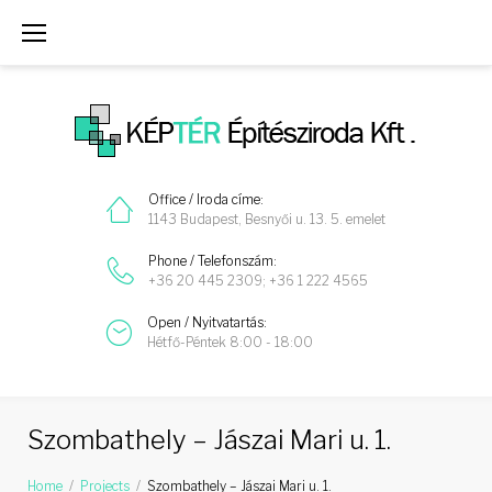
Skip
to
content
Office / Iroda címe:
1143 Budapest, Besnyői u. 13. 5. emelet
Phone / Telefonszám:
+36 20 445 2309; +36 1 222 4565
Open / Nyitvatartás:
Hétfő-Péntek 8:00 - 18:00
Szombathely – Jászai Mari u. 1.
Home
/
Projects
/
Szombathely – Jászai Mari u. 1.