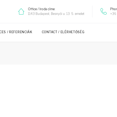
Office / Iroda címe:
Phon
1143 Budapest, Besnyői u. 13. 5. emelet
+36 
CES / REFERENCIÁK
CONTACT / ELÉRHETŐSÉG
y
g