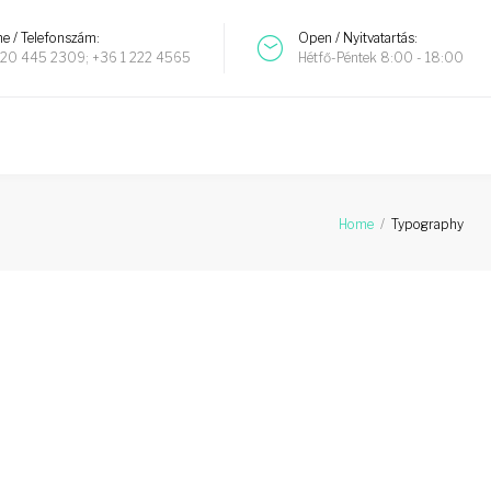
e / Telefonszám:
Open / Nyitvatartás:
20 445 2309; +36 1 222 4565
Hétfő-Péntek 8:00 - 18:00
Home
/
Typography