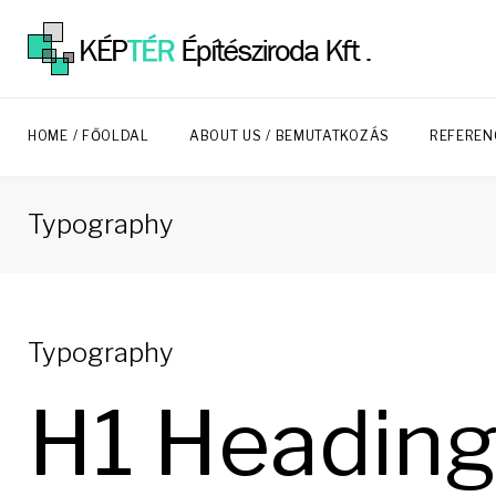
Skip
to
content
HOME / FŐOLDAL
ABOUT US / BEMUTATKOZÁS
REFEREN
Typography
Typograph
Typography
H1 Headin