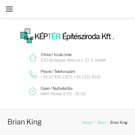
Skip
to
content
Office / Iroda címe:
1143 Budapest, Besnyői u. 13. 5. emelet
Phone / Telefonszám:
+36 20 445 2309; +36 1 222 4565
Open / Nyitvatartás:
Hétfő-Péntek 8:00 - 18:00
Brian King
Home
/
Team
/
Brian King