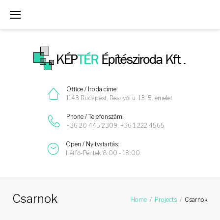
Skip
to
content
Office / Iroda címe:
1143 Budapest, Besnyői u. 13. 5. emelet
Phone / Telefonszám:
+36 20 445 2309; +36 1 222 4565
Open / Nyitvatartás:
Hétfő-Péntek 8:00 - 18:00
Csarnok
Home
/
Projects
/
Csarnok