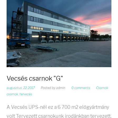
Vecsés csarnok "G"
augusztus, 22 2017
Posted by
admin
0 comments
Csarnok
csarnok
,
tervezés
A Vecsés UPS-nél ez a 6 700 m2 előgyártmány
volt Tervezett csarnokunk irodánkban tervezett.