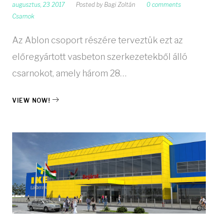
augusztus, 23 2017
Posted by
Bagi Zoltán
0 comments
Csarnok
Az Ablon csoport részére terveztük ezt az
előregyártott vasbeton szerkezetekből álló
csarnokot, amely három 28…
VIEW NOW!