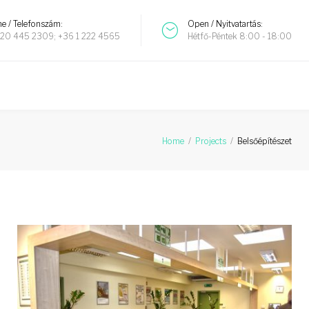
e / Telefonszám:
Open / Nyitvatartás:
20 445 2309; +36 1 222 4565
Hétfő-Péntek 8:00 - 18:00
Home
/
Projects
/
Belsőépítészet