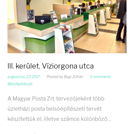
III. kerület, Víziorgona utca
augusztus, 23 2017
Posted by
Bagi Zoltán
0 comments
Belsőépítészet
A Magyar Posta Zrt. tervezőjeként több
üzletházi posta belsőépítészeti tervét
készítettük el, illetve számos különböző…