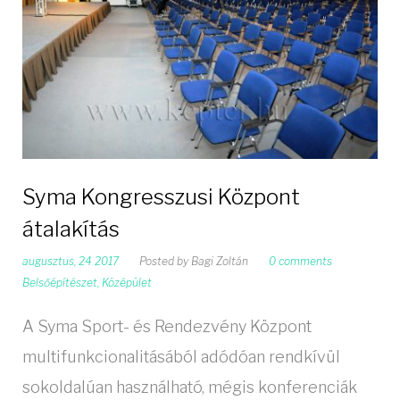
Syma Kongresszusi Központ
átalakítás
augusztus, 24 2017
Posted by
Bagi Zoltán
0 comments
Belsőépítészet
,
Középület
A Syma Sport- és Rendezvény Központ
multifunkcionalitásából adódóan rendkívül
sokoldalúan használható, mégis konferenciák