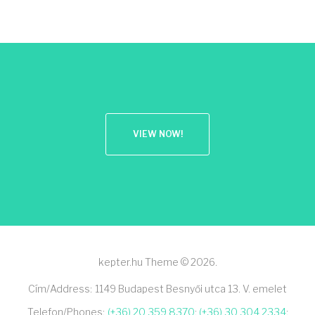
VIEW NOW!
kepter.hu Theme © 2026.
Cím/Address:
1149 Budapest Besnyői utca 13. V. emelet
Telefon/Phones:
(+36) 20 359 8370
;
(+36) 30 304 2334
;